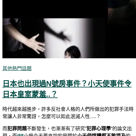
其他熱門話題
日本也出現過N號房事件？小天使事件令
日本皇室蒙羞..？
時代越來越進步，許多反社會人格的人們所做出的犯罪手法時
常讓人非常驚訝，怎麼可以如此泯滅人性….？
而
犯罪問題
不斷發生，也漸漸有了研究”
犯罪心理學
“的論文出
現，而
i88
小編今天要來說的是關於
小天使媒體都不敢提及
的