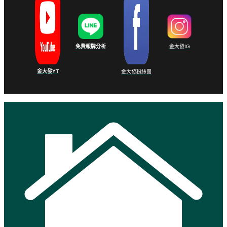
免費報牌分析
金大發IG
金大發YT
金大發粉絲團