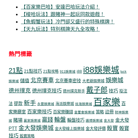
【百家樂巴哈】安達巴哈玩法介紹！
【梭哈玩法】跟賭神一起玩同款遊戲！
【魚蝦蟹玩法】冷門卻又盛行的特殊棋牌！
【天九玩法】特別棋牌天九全攻略！
熱門標籤
i88娛樂城
21點
21點技巧
21點攻略
i88
911娛樂城
luck
娛樂城
北京賽車
儲值
北京賽車密技
大老爺娛樂城
娛樂城
戴子郎
德州撲克
德州撲克技巧
技巧
投注
德州撲克新手
百家樂
新手
提款
百
法
海派娛樂城
永豐娛樂城
炫海娛樂城
百家樂技巧
家樂廳室
註冊
百家樂賺錢
策略
皇璽會娛樂城
財神娛樂
輪盤
贏錢
賭場
金大發
輪盤技巧
城
贏家娛樂城
通博娛樂城
金大發
金大發娛樂城
骰寶
骰寶
PTT
金大發評價
金大發線上娛樂城
技巧
骰寶策略