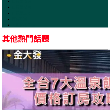
百家樂賺錢
百家樂破解
百家樂技巧
博弈遊戲
其他熱門話題
其他熱門話題