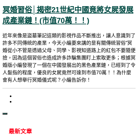
冥婚習俗│揭密21世紀中國竟將女屍發展
成產業鏈！(市值70萬！！)
近年來像是盜墓筆記這類的影視作品不斷推出，讓人意識到了
許多不同傳統的產業，今天小編要來講的昰有關傳統習俗”冥
婚從小不管是透過父母、同學、影視知道路上的紅包不要隨便
撿，因為這個習俗也造成許多詐騙集團盯上索取更多；根據冥
婚版小編發現了一個在中國發展出的黑色產業鏈，已經到了令
人髮指的程度，優良的女屍竟然可達到市值70萬！！為什麼
會有人想舉行冥婚儀式呢？小編告訴你！
最新文章