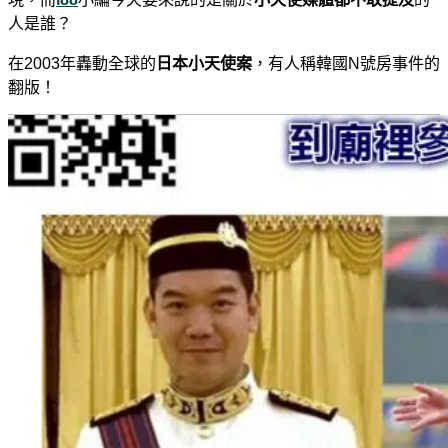
人是誰？
在2003年轟動全球的
日本小天使案
，有人稱韓國N號房事件的
翻版！