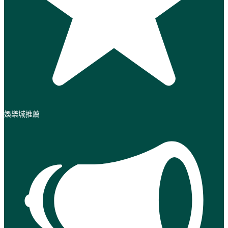
娛樂城推薦