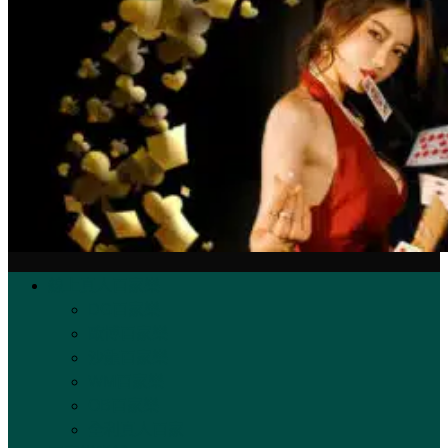
線上真人百家樂
DG百家樂
歐博百家樂
沙龍百家樂
WM百家樂
OB百家樂
全利真人百家