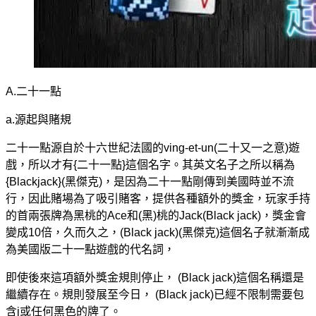
A.二十一點
a.源起與賭規
二十一點源自於十六世紀法國的ving-et-un(二十又一之意)遊
戲，所以才有{二十一點}這個名字。其英文名子之所以稱為
{Blackjack}(黑傑克)，是因為二十一點剛傳到美國時並不流
行，因此賭場為了吸引賭客，提供各種額外的獎金，玩家手持
的首兩張牌為黑桃的Ace和(黑)桃的Jack(Black jack)，獎金會
變成10倍，久而久之，(Black jack)(黑傑克)這個名子就漸漸成
為美國版二十一點遊戲的代名詞，
即使後來這項額外獎金規則停止， (Black jack)這個名稱還是
繼續存在。規則發展至今日， (Black jack)已經不限制需要包
含j或任何黑色的牌了。