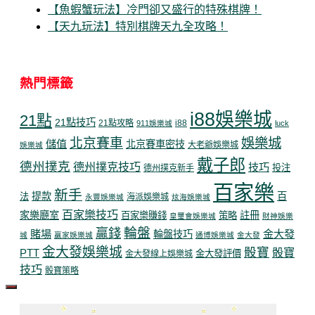
【魚蝦蟹玩法】冷門卻又盛行的特殊棋牌！
【天九玩法】特別棋牌天九全攻略！
熱門標籤
i88娛樂城
21點
21點技巧
21點攻略
i88
911娛樂城
luck
娛樂城
北京賽車
儲值
北京賽車密技
大老爺娛樂城
娛樂城
戴子郎
德州撲克
德州撲克技巧
技巧
投注
德州撲克新手
百家樂
新手
提款
百
法
海派娛樂城
永豐娛樂城
炫海娛樂城
百家樂技巧
家樂廳室
註冊
百家樂賺錢
策略
皇璽會娛樂城
財神娛樂
輪盤
贏錢
賭場
金大發
輪盤技巧
城
贏家娛樂城
通博娛樂城
金大發
金大發娛樂城
骰寶
骰寶
PTT
金大發評價
金大發線上娛樂城
技巧
骰寶策略