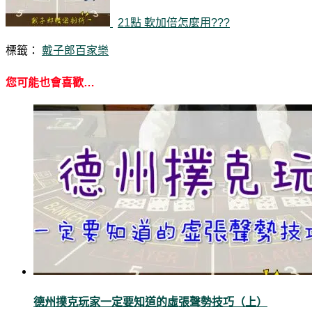
21點 軟加倍怎麼用???
標籤：
戴子郎
百家樂
您可能也會喜歡…
德州撲克玩家一定要知道的虛張聲勢技巧（上）