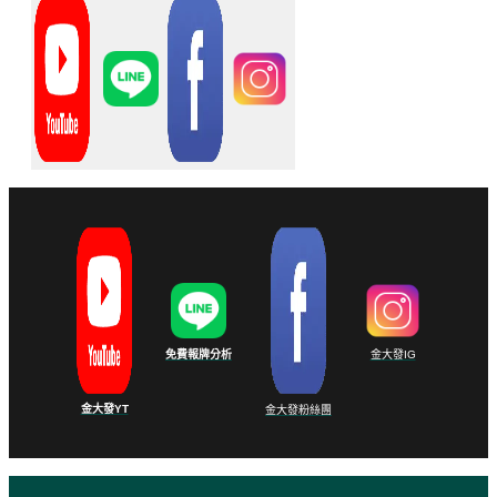
免費報牌分析
金大發IG
金大發YT
金大發粉絲團