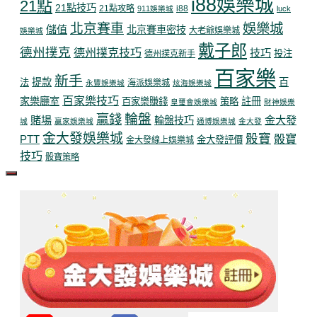
i88娛樂城
21點
21點技巧
21點攻略
i88
911娛樂城
luck
娛樂城
北京賽車
儲值
北京賽車密技
大老爺娛樂城
娛樂城
戴子郎
德州撲克
德州撲克技巧
技巧
投注
德州撲克新手
百家樂
新手
提款
百
法
海派娛樂城
永豐娛樂城
炫海娛樂城
百家樂技巧
家樂廳室
註冊
百家樂賺錢
策略
皇璽會娛樂城
財神娛樂
輪盤
贏錢
賭場
金大發
輪盤技巧
城
贏家娛樂城
通博娛樂城
金大發
金大發娛樂城
骰寶
骰寶
PTT
金大發評價
金大發線上娛樂城
技巧
骰寶策略