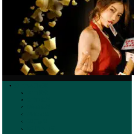
線上真人百家樂
DG百家樂
歐博百家樂
沙龍百家樂
WM百家樂
OB百家樂
全利真人百家