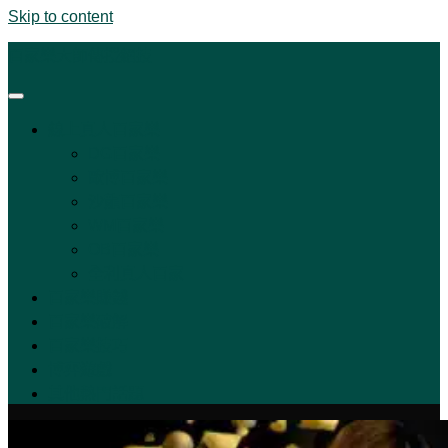
Skip to content
百家樂大師傳授絕技
線上真人百家樂
DG百家樂
歐博百家樂
沙龍百家樂
WM百家樂
OB百家樂
全利真人百家
百家樂賺錢
百家樂破解
百家樂技巧
博弈遊戲
其他熱門話題