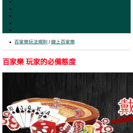
百家樂賺錢
百家樂破解
百家樂技巧
博弈遊戲
其他熱門話題
百家樂玩法規則
/
線上百家樂
百家樂 玩家的必備態度