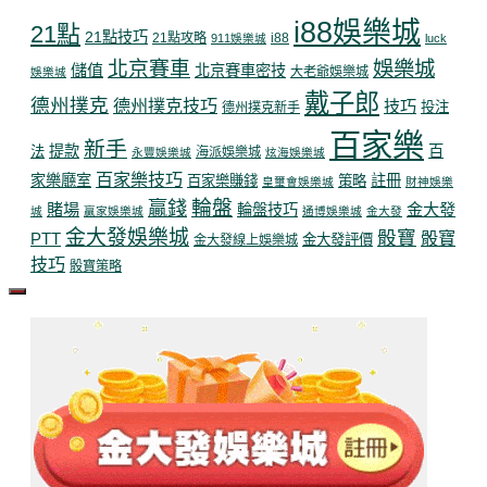
i88娛樂城
21點
21點技巧
21點攻略
i88
911娛樂城
luck
娛樂城
北京賽車
儲值
北京賽車密技
大老爺娛樂城
娛樂城
戴子郎
德州撲克
德州撲克技巧
技巧
投注
德州撲克新手
百家樂
新手
提款
百
法
海派娛樂城
永豐娛樂城
炫海娛樂城
百家樂技巧
家樂廳室
註冊
百家樂賺錢
策略
皇璽會娛樂城
財神娛樂
輪盤
贏錢
賭場
金大發
輪盤技巧
城
贏家娛樂城
通博娛樂城
金大發
金大發娛樂城
骰寶
骰寶
PTT
金大發評價
金大發線上娛樂城
技巧
骰寶策略