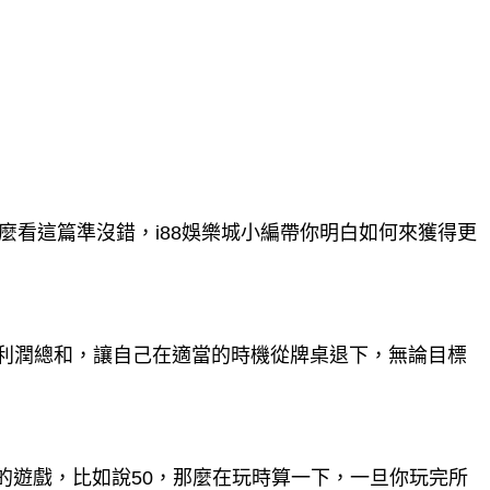
麼看這篇準沒錯，i88娛樂城小編帶你明白如何來獲得更
的利潤總和，讓自己在適當的時機從牌桌退下，無論目標
的遊戲，比如說50，那麼在玩時算一下，一旦你玩完所