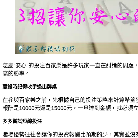
怎麼”安心”的投注百家樂是許多玩家一直在討論的問題
高的勝率。
贏錢時記得收手退出牌桌
在參與百家樂之前，先根據自己的投注策略來計算希望獲
報酬是10000元還是15000元，一旦達到金額，就必須
多多嘗試短線投注
賭場優勢往往會讓你的投資報酬比預期的少，其實並沒