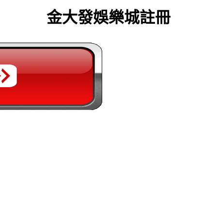
金大發娛樂城註冊