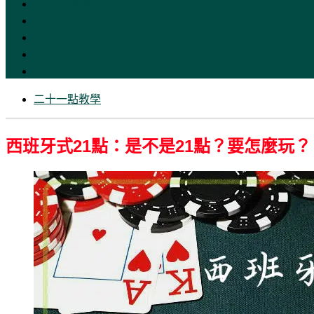
百家樂賺錢
百家樂破解
百家樂技巧
博弈遊戲
其他熱門話題
二十一點教學
西班牙式21點：是不是21點？要怎麼玩？