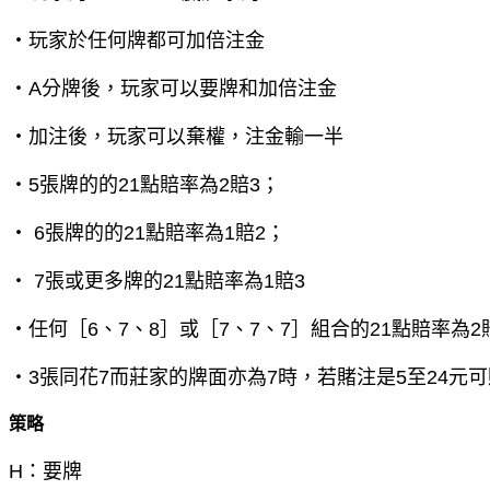
‧玩家於任何牌都可加倍注金
‧A分牌後，玩家可以要牌和加倍注金
‧加注後，玩家可以棄權，注金輸一半
‧5張牌的的21點賠率為2賠3；
‧ 6張牌的的21點賠率為1賠2；
‧ 7張或更多牌的21點賠率為1賠3
‧任何［6、7、8］或［7、7、7］組合的21點賠率為2
‧3張同花7而莊家的牌面亦為7時，若賭注是5至24元
策略
H：要牌