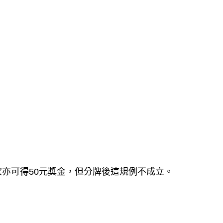
家亦可得50元獎金，但分牌後這規例不成立。