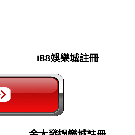
i88娛樂城註冊
金大發娛樂城註冊