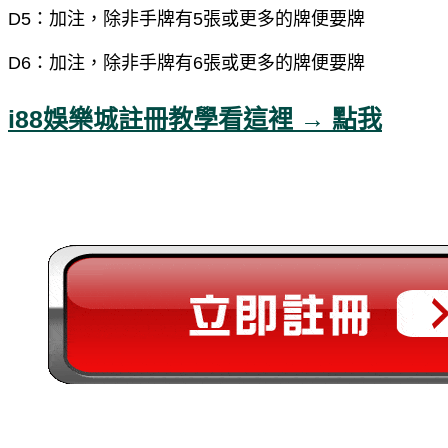
D5：加注，除非手牌有5張或更多的牌便要牌
D6：加注，除非手牌有6張或更多的牌便要牌
i88娛樂城註冊教學看這裡 → 點我