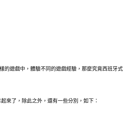
同樣的遊戲中，體驗不同的遊戲經驗，那麼究竟西班牙式
都拿起來了，除此之外，還有一些分別，如下：