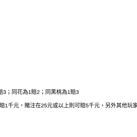
賠3；同花為1賠2；同黑桃為1賠3
可賠1千元，賭注在25元或以上則可賠5千元，另外其他玩