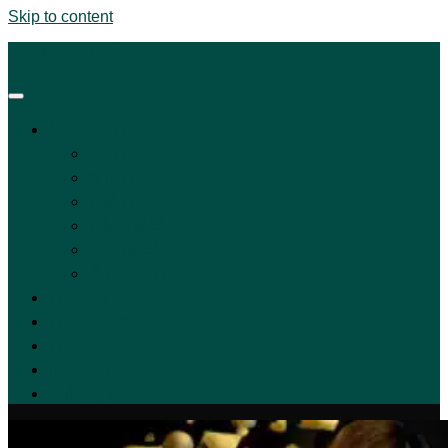
Skip to content
百家樂大師傳授絕技
線上真人百家樂
DG百家樂
歐博百家樂
沙龍百家樂
WM百家樂
OB百家樂
全利真人百家
百家樂賺錢
百家樂破解
百家樂技巧
博弈遊戲
其他熱門話題