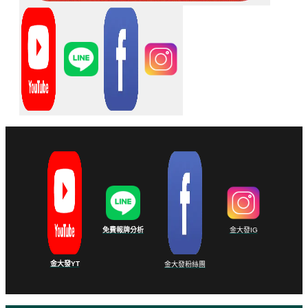
免費報牌分析
金大發IG
金大發YT
金大發粉絲團