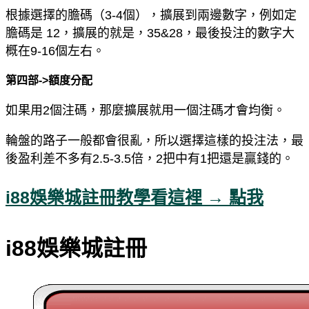
根據選擇的膽碼（3-4個），擴展到兩邊數字，例如定
膽碼是 12，擴展的就是，35&28，最後投注的數字大
概在9-16個左右。
第四部->
額度分配
如果用2個注碼，那麼擴展就用一個注碼才會均衡。
輪盤的路子一般都會很亂，所以選擇這樣的投注法，最
後盈利差不多有2.5-3.5倍，2把中有1把還是贏錢的。
i88娛樂城註冊教學看這裡 → 點我
i88娛樂城註冊