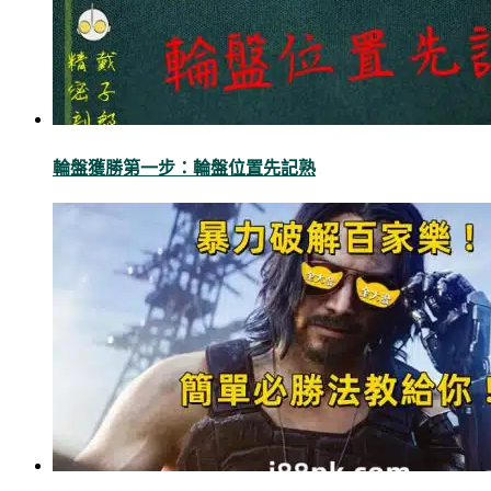
輪盤獲勝第一步：輪盤位置先記熟