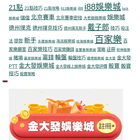
i88娛樂城
21點
21點技巧
21點攻略
i88
911娛樂城
luck
娛樂城
北京賽車
儲值
北京賽車密技
大老爺娛樂城
娛樂城
戴子郎
德州撲克
德州撲克技巧
技巧
投注
德州撲克新手
百家樂
新手
提款
百
法
海派娛樂城
永豐娛樂城
炫海娛樂城
百家樂技巧
家樂廳室
註冊
百家樂賺錢
策略
皇璽會娛樂城
財神娛樂
輪盤
贏錢
賭場
金大發
輪盤技巧
城
贏家娛樂城
通博娛樂城
金大發
金大發娛樂城
骰寶
骰寶
PTT
金大發評價
金大發線上娛樂城
技巧
骰寶策略