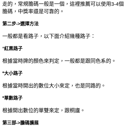
走的，常規膽碼一般是一個，這裡推薦可以使用3-4個
膽碼，中獎率還是可靠的。
第二步->
選擇方法
一般都是看路子，以下面介紹幾種路子：
*
紅黑路子
根據當時牌的顏色來判定，一般都是跟同色系的。
*
大小路子
根據當時開出的數位大小來定，也是同路的。
*
單數路子
根據開出數位的單雙來定，跟桐廬。
第三部->
膽碼擴展