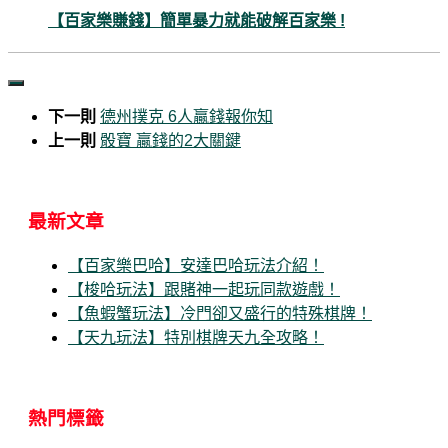
【百家樂賺錢】簡單暴力就能破解百家樂 !
下一則
德州撲克 6人贏錢報你知
上一則
骰寶 贏錢的2大關鍵
最新文章
【百家樂巴哈】安達巴哈玩法介紹！
【梭哈玩法】跟賭神一起玩同款遊戲！
【魚蝦蟹玩法】冷門卻又盛行的特殊棋牌！
【天九玩法】特別棋牌天九全攻略！
熱門標籤