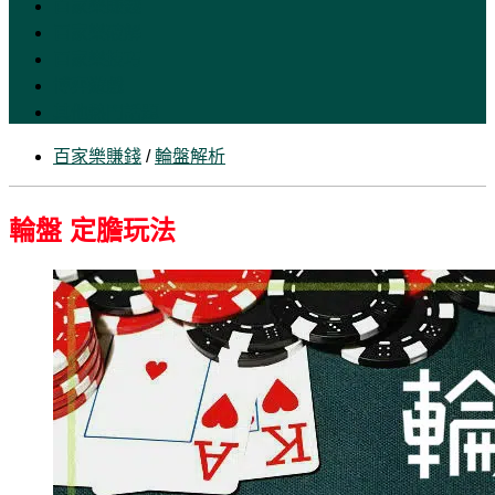
百家樂賺錢
百家樂破解
百家樂技巧
博弈遊戲
其他熱門話題
百家樂賺錢
/
輪盤解析
輪盤 定膽玩法