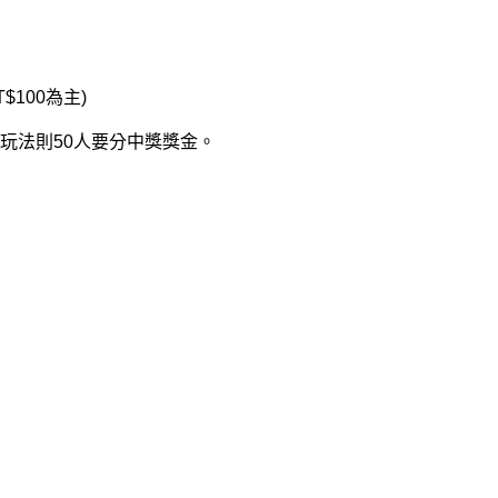
$100為主)
玩法則50人要分中獎獎金。