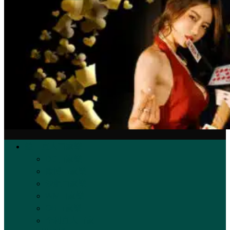
線上真人百家樂
DG百家樂
歐博百家樂
沙龍百家樂
WM百家樂
OB百家樂
全利真人百家