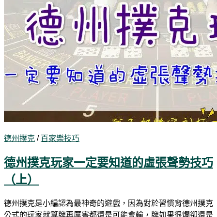
德州撲克
/
百家樂技巧
德州撲克玩家一定要知道的虛張聲勢技巧
（上）
德州撲克是小編認為最神奇的遊戲，因為對於習慣背德州撲克
公式的玩家就算牌再厲害都還是可能會輸，牌如果很爛卻還是