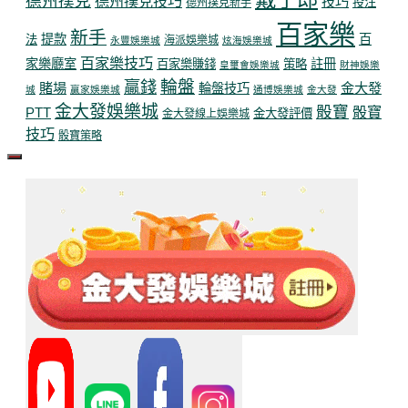
德州撲克
德州撲克技巧
技巧
投注
德州撲克新手
百家樂
新手
提款
百
法
海派娛樂城
永豐娛樂城
炫海娛樂城
百家樂技巧
家樂廳室
註冊
百家樂賺錢
策略
皇璽會娛樂城
財神娛樂
輪盤
贏錢
賭場
金大發
輪盤技巧
城
贏家娛樂城
通博娛樂城
金大發
金大發娛樂城
骰寶
骰寶
PTT
金大發評價
金大發線上娛樂城
技巧
骰寶策略