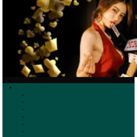
線上真人百家樂
DG百家樂
歐博百家樂
沙龍百家樂
WM百家樂
OB百家樂
全利真人百家