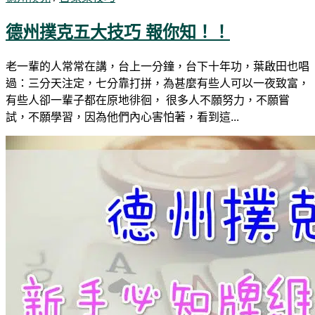
德州撲克五大技巧 報你知！！
老一輩的人常常在講，台上一分鐘，台下十年功，葉啟田也唱
過：三分天注定，七分靠打拼，為甚麼有些人可以一夜致富，
有些人卻一輩子都在原地徘徊， 很多人不願努力，不願嘗
試，不願學習，因為他們內心害怕著，看到這...