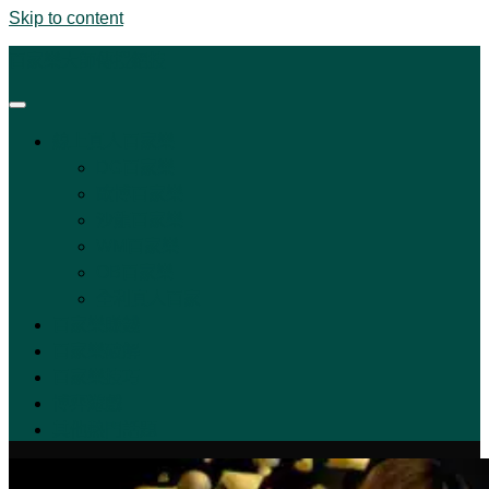
Skip to content
百家樂大師傳授絕技
線上真人百家樂
DG百家樂
歐博百家樂
沙龍百家樂
WM百家樂
OB百家樂
全利真人百家
百家樂賺錢
百家樂破解
百家樂技巧
博弈遊戲
其他熱門話題