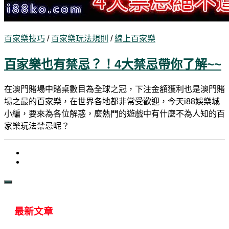
百家樂技巧
/
百家樂玩法規則
/
線上百家樂
百家樂也有禁忌？！4大禁忌帶你了解~~
在澳門賭場中賭桌數目為全球之冠，下注金額獲利也是澳門賭
場之最的百家樂，在世界各地都非常受歡迎，今天i88娛樂城
小編，要來為各位解惑，麼熱門的遊戲中有什麼不為人知的百
家樂玩法禁忌呢？
最新文章