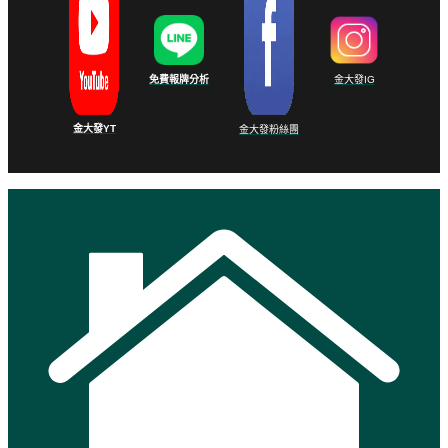
免費報牌分析
金大發IG
金大發YT
金大發粉絲團