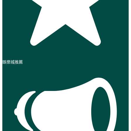
娛樂城推薦