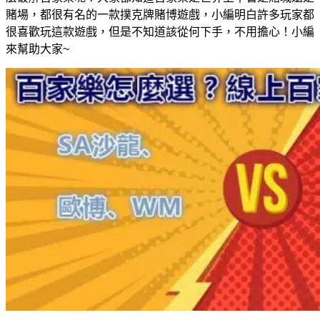
賭場，都很有名的一款撲克牌賭博遊戲，小編明白許多玩家都
很喜歡玩這款遊戲，但是不知道該從何下手，不用擔心！小編
來幫助大家~