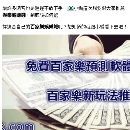
讓許多賭客也是遲遲不敢下手，
i88
小編這次想要跟大家推薦
娛樂城賺錢
，到底該如何選
擇適合自己的
百家樂娛樂城
呢？想知道的就跟小編看下去吧！