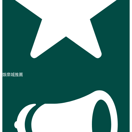
娛樂城推薦