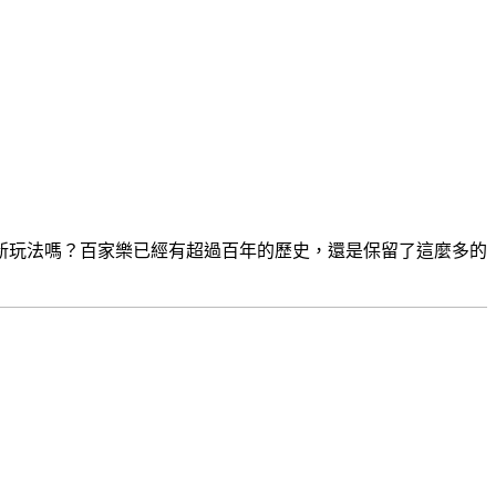
新玩法嗎？百家樂已經有超過百年的歷史，還是保留了這麼多的