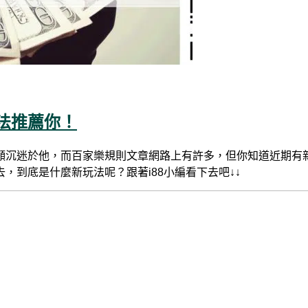
法推薦你！
願沉迷於他，而百家樂規則文章網路上有許多，但你知道近期有
，到底是什麼新玩法呢？跟著i88小編看下去吧↓↓