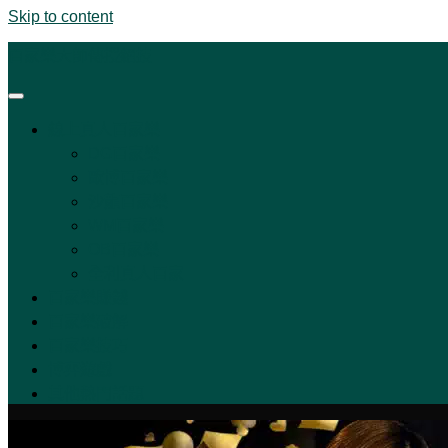
Skip to content
百家樂大師傳授絕技
線上真人百家樂
DG百家樂
歐博百家樂
沙龍百家樂
WM百家樂
OB百家樂
全利真人百家
百家樂賺錢
百家樂破解
百家樂技巧
博弈遊戲
其他熱門話題