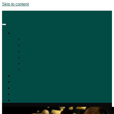
Skip to content
百家樂大師傳授絕技
線上真人百家樂
DG百家樂
歐博百家樂
沙龍百家樂
WM百家樂
OB百家樂
全利真人百家
百家樂賺錢
百家樂破解
百家樂技巧
博弈遊戲
其他熱門話題