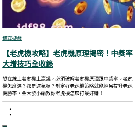
博弈遊戲
【老虎機攻略】老虎機原理揭密！中獎率
大增技巧全收錄
想在線上老虎機上贏錢，必須破解老虎機原理跟中獎率。老虎
機怎麼選？都是運氣嗎？制定好老虎機策略就能輕易提升老虎
機勝率，金大發小編教你老虎機怎麼打最好賺！