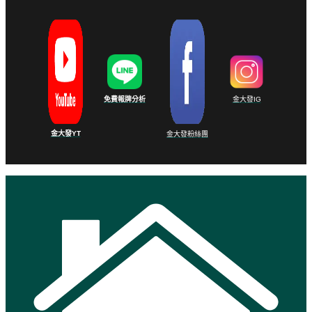
免費報牌分析
金大發IG
金大發YT
金大發粉絲團