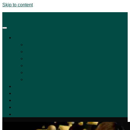
Skip to content
百家樂大師傳授絕技
線上真人百家樂
DG百家樂
歐博百家樂
沙龍百家樂
WM百家樂
OB百家樂
全利真人百家
百家樂賺錢
百家樂破解
百家樂技巧
博弈遊戲
其他熱門話題