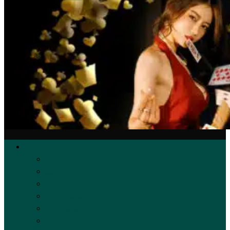
線上真人百家樂
DG百家樂
歐博百家樂
沙龍百家樂
WM百家樂
OB百家樂
全利真人百家