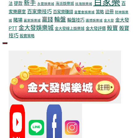
百家樂
新手
提款
百
法
海派娛樂城
永豐娛樂城
炫海娛樂城
百家樂技巧
家樂廳室
註冊
百家樂賺錢
策略
皇璽會娛樂城
財神娛樂
輪盤
贏錢
賭場
金大發
輪盤技巧
城
贏家娛樂城
通博娛樂城
金大發
金大發娛樂城
骰寶
骰寶
PTT
金大發評價
金大發線上娛樂城
技巧
骰寶策略