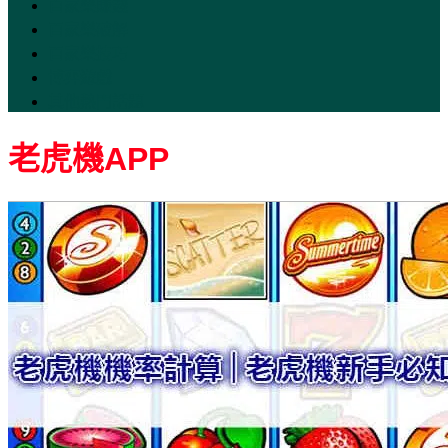
百家樂賺錢
百家樂破解
百家樂技巧
博弈遊戲
其他熱門話題
老虎機APP