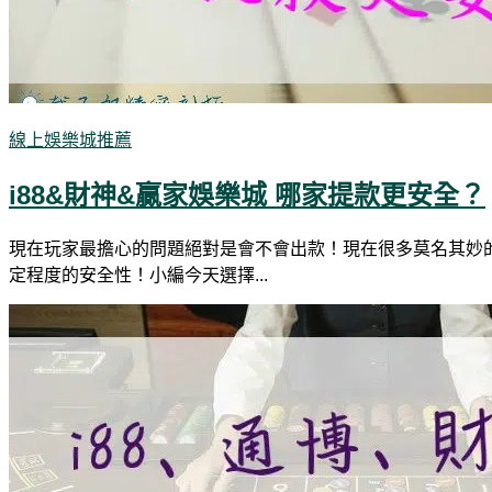
線上娛樂城推薦
i88&財神&贏家娛樂城 哪家提款更安全？
現在玩家最擔心的問題絕對是會不會出款！現在很多莫名其妙的
定程度的安全性！小編今天選擇...