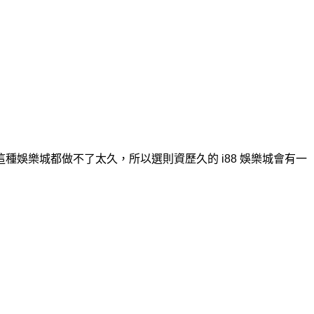
娛樂城都做不了太久，所以選則資歷久的 i88 娛樂城會有一