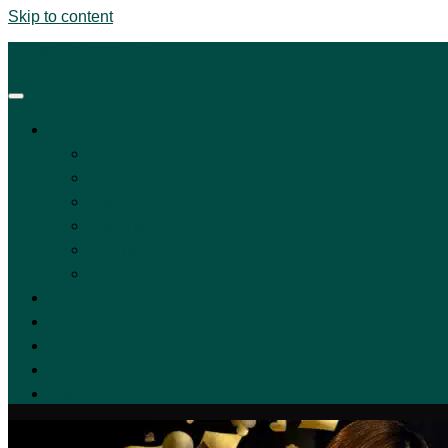
Skip to content
百家樂大師傳授絕技
線上真人百家樂
DG百家樂
歐博百家樂
沙龍百家樂
WM百家樂
OB百家樂
全利真人百家
百家樂賺錢
百家樂破解
百家樂技巧
博弈遊戲
其他熱門話題