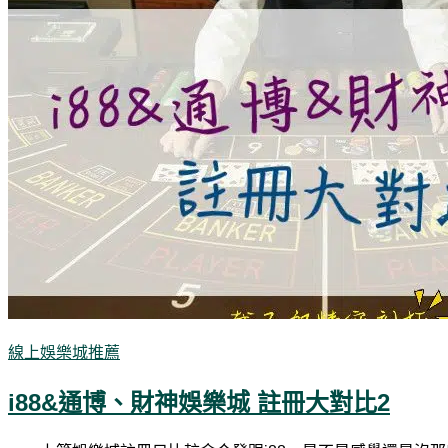
線上娛樂城推薦
i88&通博、財神娛樂城 註冊大對比2