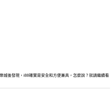
樂城後發現，i88確實是安全和方便兼具，怎麼說？就請繼續看