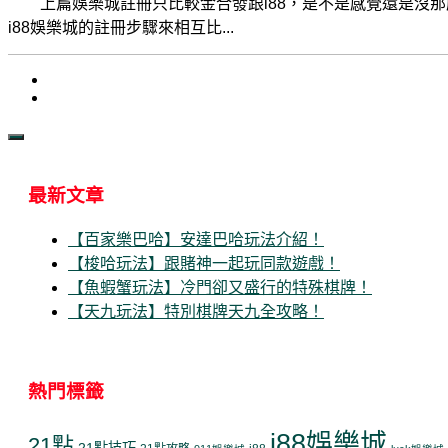
上篇娛樂城註冊只比較金合發跟i88，是不是感覺還是沒那
i88娛樂城的註冊步驟來相互比...
最新文章
【百家樂巴哈】安達巴哈玩法介紹！
【梭哈玩法】跟賭神一起玩同款遊戲！
【魚蝦蟹玩法】冷門卻又盛行的特殊棋牌！
【天九玩法】特別棋牌天九全攻略！
熱門標籤
i88娛樂城
21點