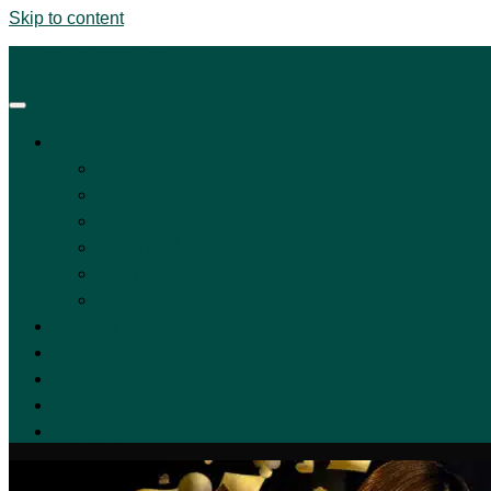
Skip to content
百家樂大師傳授絕技
線上真人百家樂
DG百家樂
歐博百家樂
沙龍百家樂
WM百家樂
OB百家樂
全利真人百家
百家樂賺錢
百家樂破解
百家樂技巧
博弈遊戲
其他熱門話題