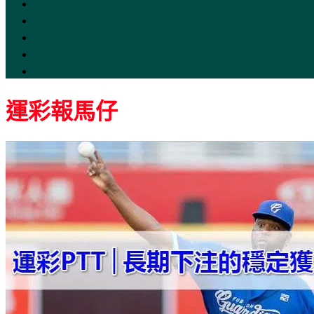
百家樂賺錢
百家樂破解
百家樂技巧
博弈遊戲
其他熱門話題
運彩報馬仔