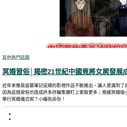
其他熱門話題
冥婚習俗│揭密21世紀中國竟將女屍發展成
近年來像是盜墓筆記這類的影視作品不斷推出，讓人意識到了
因為這個習俗也造成許多詐騙集團盯上索取更多；根據冥婚版
舉行冥婚儀式呢？小編告訴你！