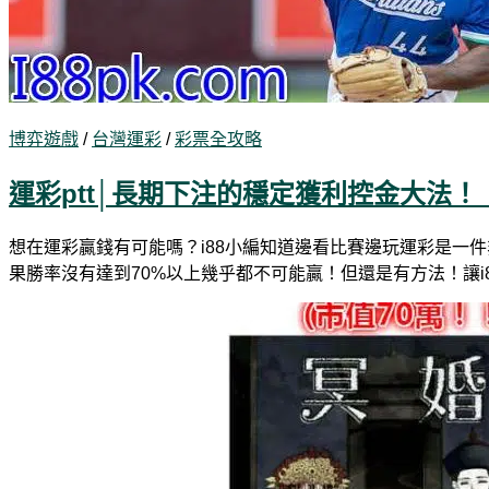
博弈遊戲
/
台灣運彩
/
彩票全攻略
運彩ptt│長期下注的穩定獲利控金大法！
想在運彩贏錢有可能嗎？i88小編知道邊看比賽邊玩運彩是一
果勝率沒有達到70%以上幾乎都不可能贏！但還是有方法！讓