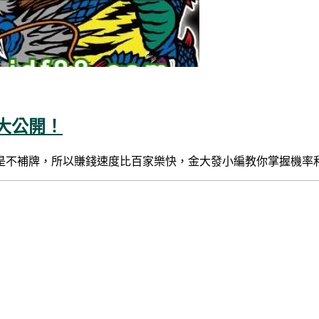
大公開！
是不補牌，所以賺錢速度比百家樂快，金大發小編教你掌握機率