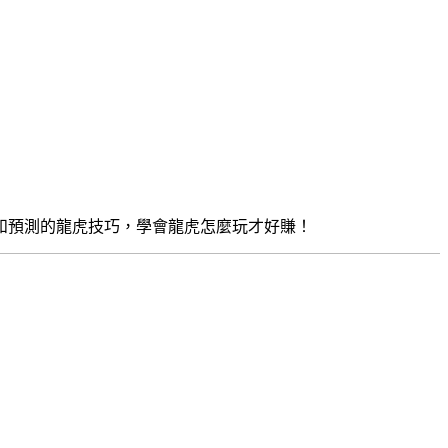
和預測的龍虎技巧，學會龍虎怎麼玩才好賺！