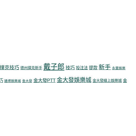
戴子郎
新手
撲克技巧
技巧
提款
投注法
德州撲克新手
永豐娛樂
金大發娛樂城
金大發PTT
巧
金
金大發線上娛樂城
通博娛樂城
金大發