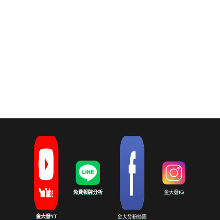
免費報牌分析
金大發IG
金大發YT
金大發粉絲團