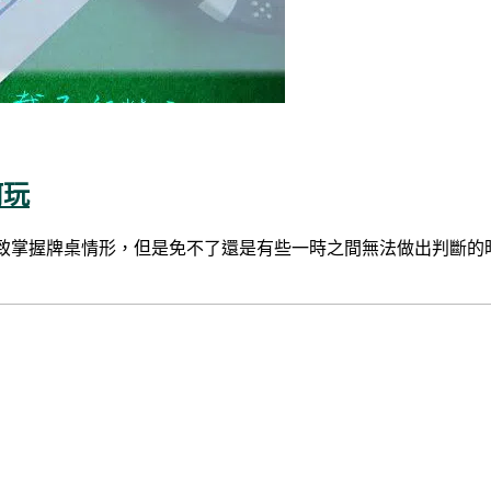
何玩
致掌握牌桌情形，但是免不了還是有些一時之間無法做出判斷的時