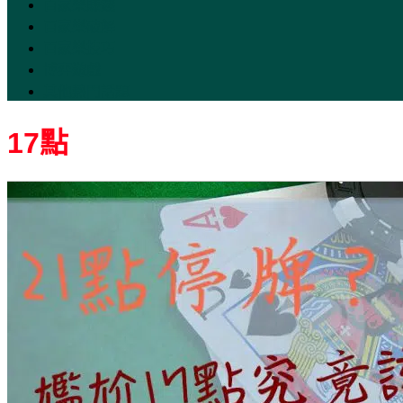
百家樂賺錢
百家樂破解
百家樂技巧
博弈遊戲
其他熱門話題
17點