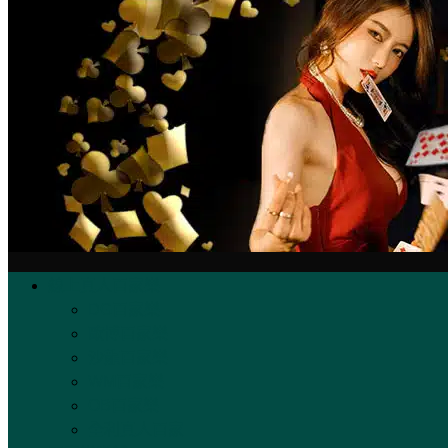
線上真人百家樂
DG百家樂
歐博百家樂
沙龍百家樂
WM百家樂
OB百家樂
全利真人百家