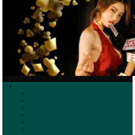
線上真人百家樂
DG百家樂
歐博百家樂
沙龍百家樂
WM百家樂
OB百家樂
全利真人百家