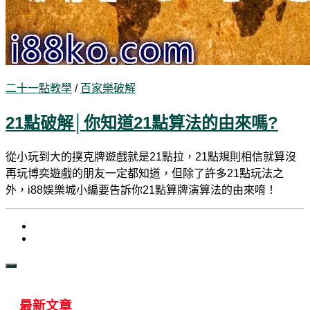
二十一點教學
/
百家樂破解
21點破解│你知道21點算法的由來嗎?
從小玩到大的撲克牌遊戲就是21點拉，21點規則相信就算沒
再玩博奕遊戲的朋友一定都知道，但除了許多21點玩法之
外，i88娛樂城小編要告訴你21點算牌演算法的由來唷！
最新文章