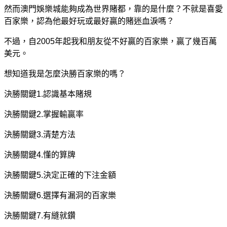
然而澳門娛樂城能夠成為世界賭都，靠的是什麼？不就是喜愛
百家樂，認為他最好玩或最好贏的賭迷血淚嗎？
不過，自2005年起我和朋友從不好贏的百家樂，贏了幾百萬
美元。
想知道我是怎麼決勝百家樂的嗎？
決勝關鍵1.認識基本賭規
決勝關鍵2.掌握輸贏率
決勝關鍵3.清楚方法
決勝關鍵4.懂的算牌
決勝關鍵5.決定正確的下注金額
決勝關鍵6.選擇有漏洞的百家樂
決勝關鍵7.有縫就鑽