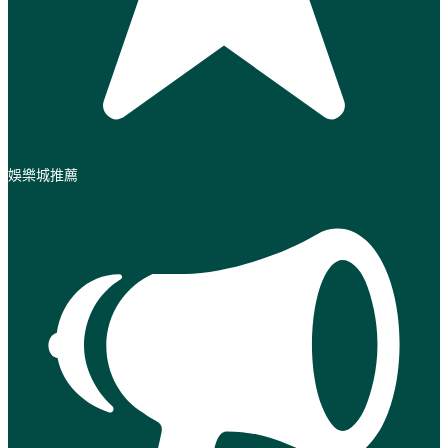
娛樂城推薦