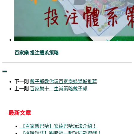
百家樂 投注體系策略
下一則
戴子郎教你玩百家樂娛樂城推薦
上一則
百家樂十二生肖策略戴子郎
最新文章
【百家樂巴哈】安達巴哈玩法介紹！
【梭哈玩法】跟賭神一起玩同款遊戲！