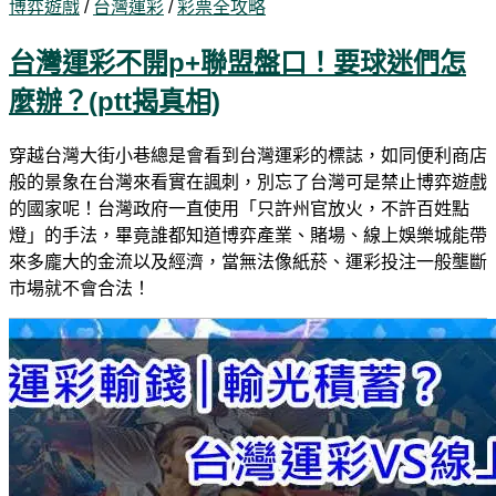
博弈遊戲
/
台灣運彩
/
彩票全攻略
台灣運彩不開p+聯盟盤口！要球迷們怎
麼辦？(ptt揭真相)
穿越台灣大街小巷總是會看到台灣運彩的標誌，如同便利商店
般的景象在台灣來看實在諷刺，別忘了台灣可是禁止博弈遊戲
的國家呢！台灣政府一直使用「只許州官放火，不許百姓點
燈」的手法，畢竟誰都知道博弈產業、賭場、線上娛樂城能帶
來多龐大的金流以及經濟，當無法像紙菸、運彩投注一般壟斷
市場就不會合法！