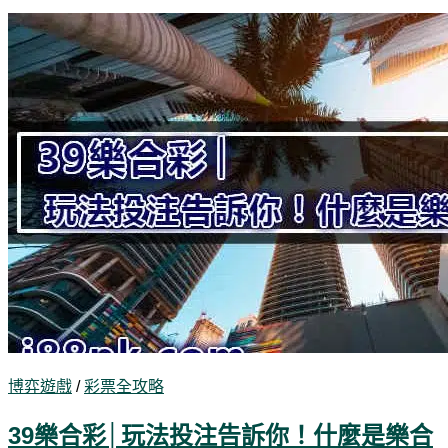
博弈遊戲
/
彩票全攻略
39樂合彩│玩法投注告訴你！什麼是樂合