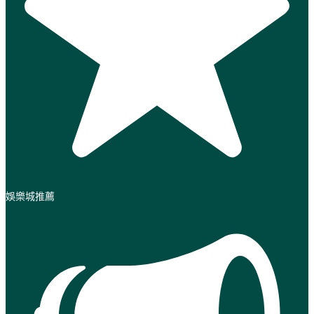
娛樂城推薦