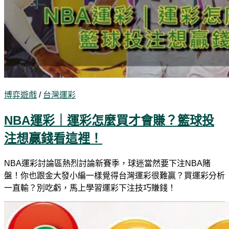
博弈遊戲
/
台灣運彩
NBA運彩｜運彩怎麼買才會賺？籃球投
注想贏錢看這裡！
NBA運彩討論區熱烈討論新賽季，球迷當然要下注NBA賭
盤！你也跟金大發小編一樣覺得台灣運彩很難贏？買運彩分析
一直輸？別吃虧，馬上學習運彩下注技巧賺錢！